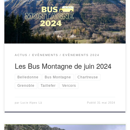
place des bus montagne à destination des massifs
environnants, en partenariat avec la Ville de Grenoble et
[…]
ACTUS
EVÈNEMENTS
EVÈNEMENTS 2024
Les Bus Montagne de juin 2024
Belledonne
Bus Montagne
Chartreuse
Grenoble
Taillefer
Vercors
par
Lucie Alpes Là
Publié
31 mai 2024