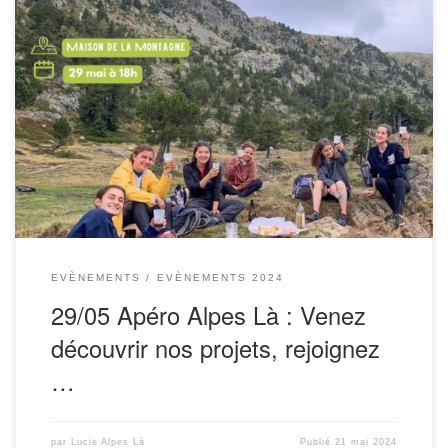
Le mercredi 29 mai, rejoignez nous pour partager un verre
et découvrir Alpes Là! Mais qui se cache derrière
l’association Alpes Là? C’est quoi la différence avec le
Grenoble Club […]
EVÈNEMENTS
EVÈNEMENTS 2024
29/05 Apéro Alpes Là : Venez
découvrir nos projets, rejoignez
…
par
Lucie Alpes Là
Publié
21 mai 2024