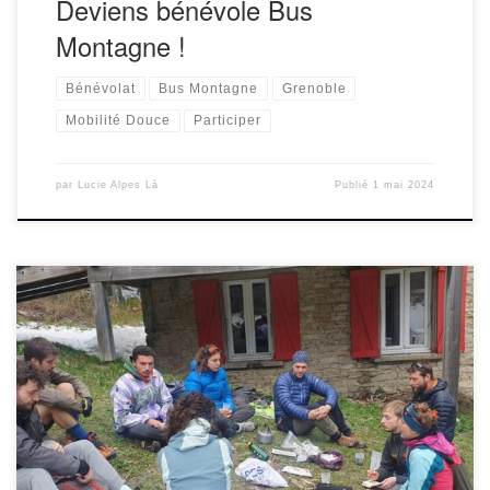
Deviens bénévole Bus
Montagne !
Bénévolat
Bus Montagne
Grenoble
Mobilité Douce
Participer
par
Lucie Alpes Là
Publié
1 mai 2024
RDV était donné à la gare de Grenoble pour emprunter le
bus afin de rejoindre le nord du Plateau du Vercors, avec
une correspondance à Lans en Vercors pour atteindre […]