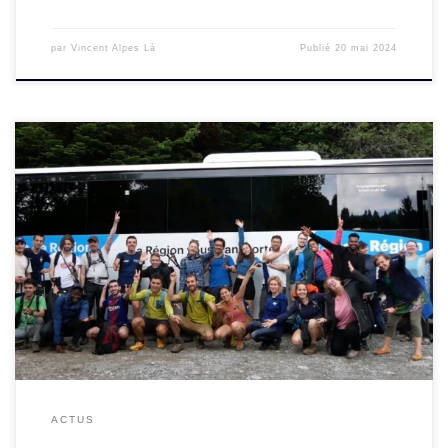
par
Vincent Alpes Là
Publié
20 mai 2024
Notre association organise au mois de juin des Bus
Montagne pour proposer de rejoindre sans voiture depuis
Grenoble des destinations inédites (pas de bus existant en
temps normal). Pour organiser […]
ACTUS