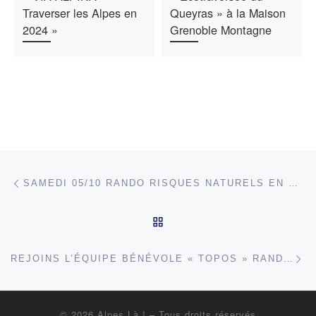
Traverser les Alpes en
Queyras » à la Maison
2024 »
Grenoble Montagne
Parcourir les articles
Article précédent
SAMEDI 05/10 RANDO RISQUES NATURELS EN MONTAGNE – LE TORRENT DU MANIVAL ET LE CHÂTEAU NARDENT EN CHARTREUSE
RETOUR À LA LISTE DES
Ar
REJOINS L’ÉQUIPE BÉNÉVOLE « TOPOS » RANDONNÉES SANS VOITURE
© 2026
Alpes Là !
– Tous droits réservés