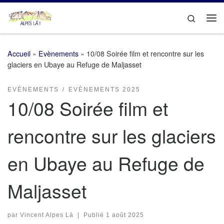
Passer au contenu
Search
Me
Accueil
»
Evènements
»
10/08 Soirée film et rencontre sur les
glaciers en Ubaye au Refuge de Maljasset
EVÈNEMENTS
EVÈNEMENTS 2025
10/08 Soirée film et
rencontre sur les glaciers
en Ubaye au Refuge de
Maljasset
par
Vincent Alpes Là
|
Publié
1 août 2025