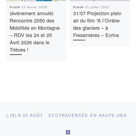
Publié
25 février 2026
Publié
31 juillet 2023
(évènement annulé)
31/07 Projection plein
Rencontre 2050 des
air du film “A l’Ombre
Mobilités en Montagne
des glaciers » à
– RDV les 24 et 25
Fressinières – Ecrins
Avril 2026 dans le
Trièves !
Parcourir les articles
Article précédent
(8)-9-10 AOÛT : ECOTRAVERSÉE EN HAUTE-UBAYE ET GLACIERS
RETOUR À LA LISTE DES