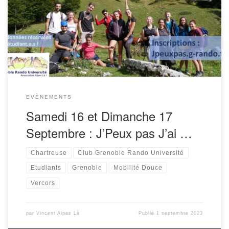
rentrée étudiante en montagne, aura lieu les samedi et
dimanche 16 et 17 septembre 2023. De nombreuses
randonnées proposées aux […]
EVÈNEMENTS
Samedi 16 et Dimanche 17
Septembre : J’Peux pas J’ai …
Chartreuse
Club Grenoble Rando Université
Etudiants
Grenoble
Mobilité Douce
Vercors
par
Vincent Alpes Là
Publié
1 septembre 2023