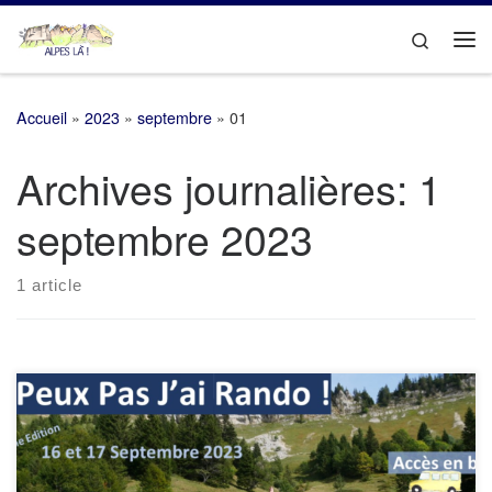
Passer au contenu
Search
Me
Accueil
»
2023
»
septembre
»
01
Archives journalières:
1
septembre 2023
1 article
La 5ème édition de l’événement J’Peux Pas J’ai Rando, la