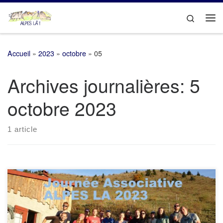
Passer au contenu
Search
Me
Accueil
»
2023
»
octobre
»
05
Archives journalières:
5
octobre 2023
1 article
Qu’allons nous faire en 2024 ?L’association Alpes Là