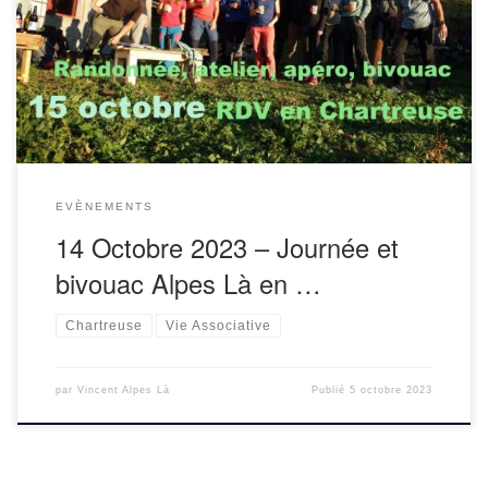
organise sa journée associative de l’automne le 14 octobre.
Cette année, direction la Chartreuse.Cette journée est
l’occasion de réfléchir au futur de […]
EVÈNEMENTS
14 Octobre 2023 – Journée et
bivouac Alpes Là en …
Chartreuse
Vie Associative
par
Vincent Alpes Là
Publié
5 octobre 2023