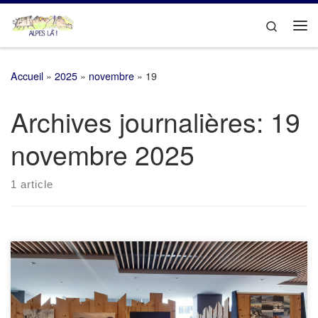
Passer au contenu
Search
Me
Accueil
»
2025
»
novembre
»
19
Archives journalières:
19
novembre 2025
1 article
Diffusion de l’exposition – 21 mai – 1er juillet 2025 : Maison