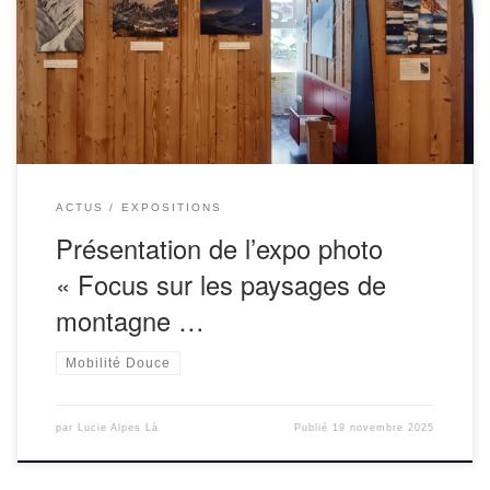
Grenoble Montagne– 13 novembre- 3 décembre 2025 :
Médiathèque de l’INP ENSE3 N’hésitez pas à nous
contacter si […]
ACTUS
EXPOSITIONS
Présentation de l’expo photo
« Focus sur les paysages de
montagne …
Mobilité Douce
par
Lucie Alpes Là
Publié
19 novembre 2025