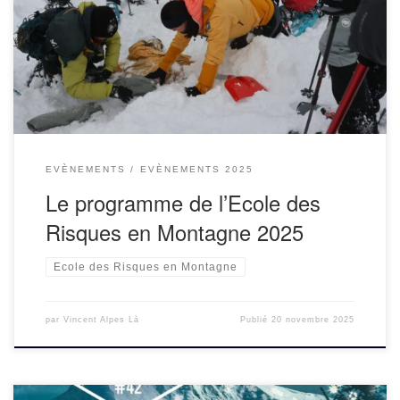
programme se concentre sur les risques neige et
avalanches.La programmation est labelisée « Journées
nationales de la Résilience ». Formation ateliers pratiques
risques […]
EVÈNEMENTS
EVÈNEMENTS 2025
Le programme de l’Ecole des
Risques en Montagne 2025
Ecole des Risques en Montagne
par
Vincent Alpes Là
Publié
20 novembre 2025