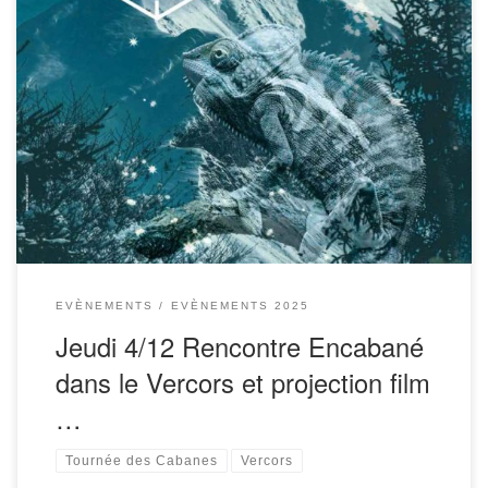
Dans le cadre du Festival d’Autrans – Montagne, Cinéma et
Culture qui a lieu du 3 décembre au 7 décembre, un
évènement « Encabané dans le Vercors est programmé par
le […]
EVÈNEMENTS
EVÈNEMENTS 2025
Jeudi 4/12 Rencontre Encabané
dans le Vercors et projection film
…
Tournée des Cabanes
Vercors