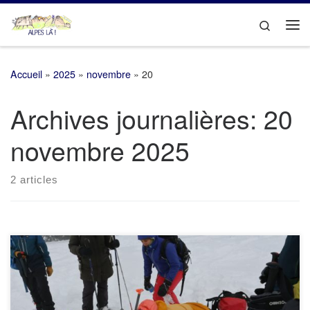
Passer au contenu
Search
Me
Accueil
»
2025
»
novembre
»
20
Archives journalières:
20
novembre 2025
2 articles
Programme et inscriptions : Pour cette 3ème édition, le