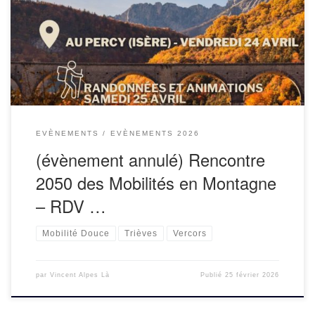
et Amel Humacoop et leurs partenaires vous invitent à
participer à la Rencontre 2050 des Mobilités en Montagne
prévue les 24-25 avril dans le Trièves. […]
EVÈNEMENTS
EVÈNEMENTS 2026
(évènement annulé) Rencontre
2050 des Mobilités en Montagne
– RDV …
Mobilité Douce
Trièves
Vercors
par
Vincent Alpes Là
Publié
25 février 2026