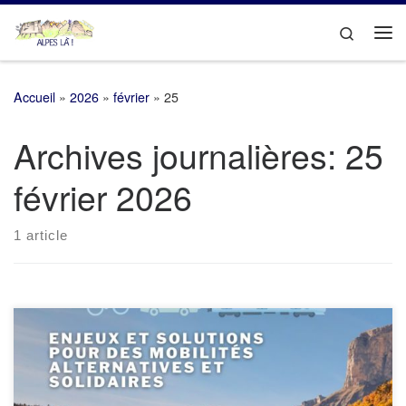
Passer au contenu
Search
Me
Accueil
»
2026
»
février
»
25
Archives journalières:
25
février 2026
1 article
Crédit Photo : Pierre Jayet Les associations Alpes Là