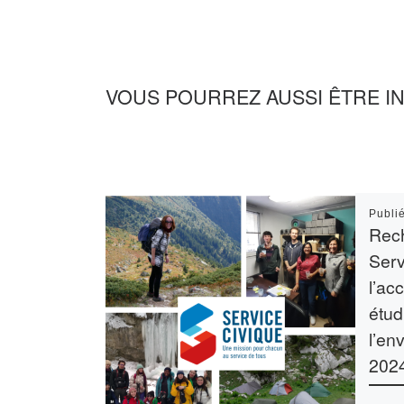
VOUS POURREZ AUSSI ÊTRE I
Publi
Rech
Serv
l’ac
étud
l’en
202