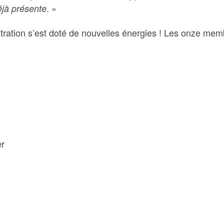
. »
éjà présente
tration s’est doté de nouvelles énergies ! Les onze mem
er