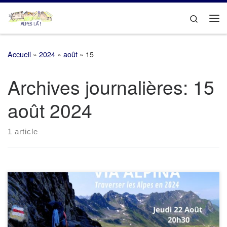
Passer au contenu
Search
Me
Accueil
»
2024
»
août
»
15
Archives journalières:
15
août 2024
1 article
Soirée « Via Alpina – Traverser les Alpes en 2024 »A partir