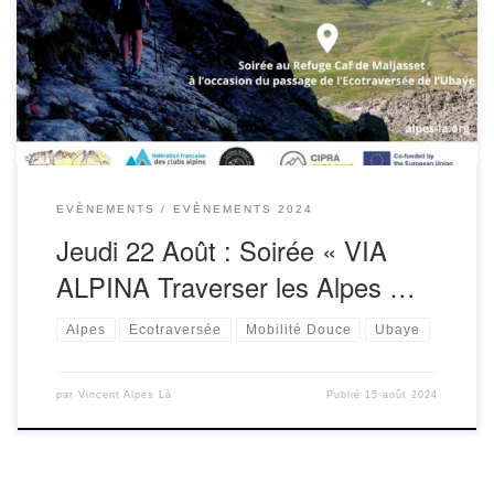
de 20h30 : Soirée proposée avec Cipra France, à l’occasion
du passage de l’Ecotraversée en Ubaye-Mercantour.
Présentation de l’itinéraire Via Alpina […]
EVÈNEMENTS
EVÈNEMENTS 2024
Jeudi 22 Août : Soirée « VIA
ALPINA Traverser les Alpes …
Alpes
Ecotraversée
Mobilité Douce
Ubaye
par
Vincent Alpes Là
Publié
15 août 2024