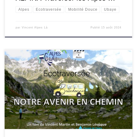
Alpes
Ecotraversée
Mobilité Douce
Ubaye
par
Vincent Alpes Là
Publié
15 août 2024
A l’occasion du Festival d’Autrans, nous proposons une
projection du film » Ecotraversée de Belledonne Notre
avenir en chemin » réalisé par Benjamin Lévêque et Vincent
Martin – 45 min en présence d’un des […]