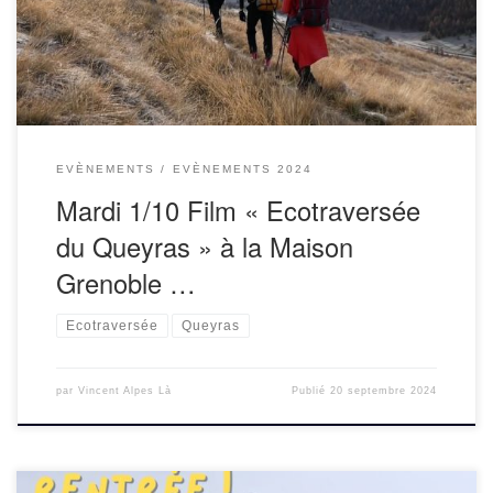
l’automne 2022 dans le […]
EVÈNEMENTS
EVÈNEMENTS 2024
Mardi 1/10 Film « Ecotraversée
du Queyras » à la Maison
Grenoble …
Ecotraversée
Queyras
par
Vincent Alpes Là
Publié
20 septembre 2024