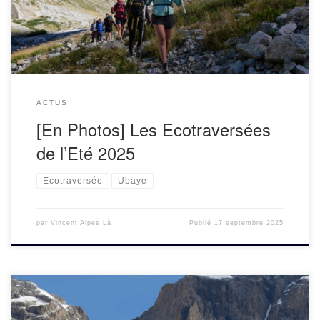
soutien […]
ACTUS
[En Photos] Les Ecotraversées
de l’Eté 2025
Ecotraversée
Ubaye
par
Vincent Alpes Là
Publié
17 septembre 2025