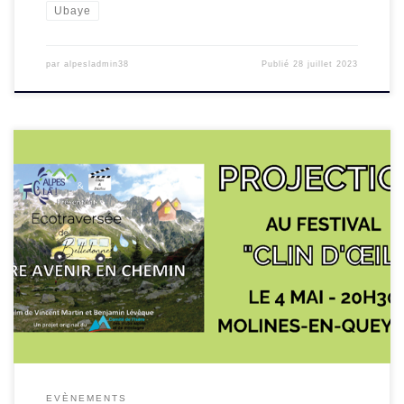
Ubaye
par
alpesladmin38
Publié
28 juillet 2023
Projection proposée à l’occasion du Festival Clin d’Oeil. Voir
plus d’infos
EVÈNEMENTS