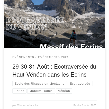
Programme et inscriptions : ecotraversee-
alpes.fr/ecotraversee-du-haut-veneon-dans-les-ecrins/
EVÈNEMENTS
EVÈNEMENTS 2025
29-30-31 Août : Ecotraversée du
Haut-Vénéon dans les Ecrins
Ecole des Risques en Montagne
Ecotraversée
Ecrins
Mobilité Douce
Vénéon
par
Vincent Alpes Là
Publié
6 août 2025