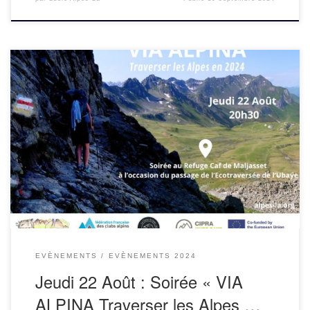
Soirée « Via Alpina – Traverser les Alpes en 2024 »A partir
de 20h30 : Soirée proposée avec Cipra France, à l’occasion
du passage de l’Ecotraversée en Ubaye-Mercantour.
Présentation de l’itinéraire Via Alpina […]
EVÈNEMENTS
EVÈNEMENTS 2024
Jeudi 22 Août : Soirée « VIA
ALPINA Traverser les Alpes …