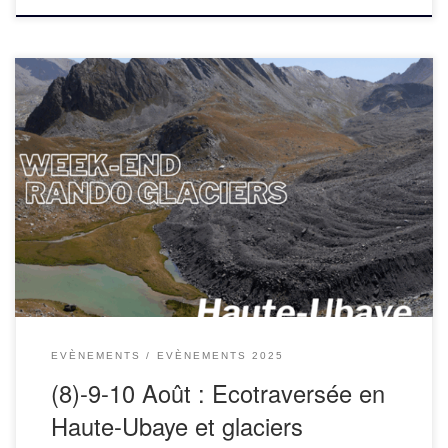
Programme et inscriptions : ecotraversee-alpes.fr/week-
end-glaciers-du-marinet-en-haute-ubaye/
EVÈNEMENTS
EVÈNEMENTS 2025
(8)-9-10 Août : Ecotraversée en
Haute-Ubaye et glaciers