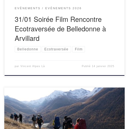
EVÈNEMENTS
EVÈNEMENTS 2026
31/01 Soirée Film Rencontre
Ecotraversée de Belledonne à
Arvillard
Belledonne
Ecotraversée
Film
par
Vincent Alpes Là
Publié
14 janvier 2025
L’association Alpes Là vous invite à la soirée de rentrée
pour découvrir en avant-première le film Ecotraversée du
Queyras, une itinérance organisée par notre association à