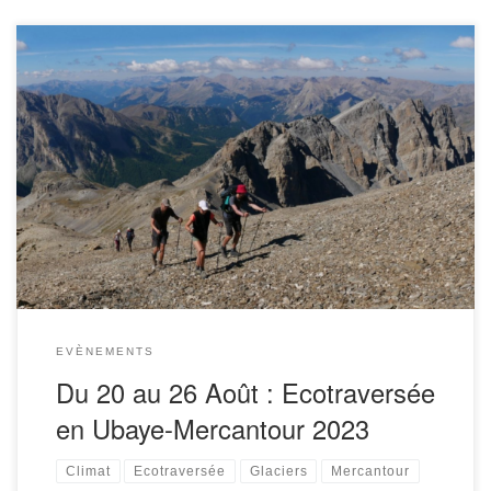
Cette itinérance en randonnée à laquelle prendront part
une douzaine de participants partira du Parc du Mercantour
pour parcourir la Haute-Ubaye, de ses villages à ses hauts
sommets et ses derniers […]
EVÈNEMENTS
Du 20 au 26 Août : Ecotraversée
en Ubaye-Mercantour 2023
Climat
Ecotraversée
Glaciers
Mercantour