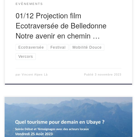
EVÈNEMENTS
01/12 Projection film
Ecotraversée de Belledonne
Notre avenir en chemin …
Ecotraversée
Festival
Mobilité Douce
Vercors
par
Vincent Alpes Là
Publié
3 novembre 2023
Soirée « Quel tourisme pour demain en Ubaye ?A partir de
20h30 : Soirée proposée dans le cadre de l’Ecotraversée