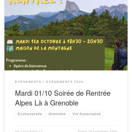
L’association Alpes Là t’invite à participer à notre soirée de
rentrée à Grenoble, ouverte à tous, adhérent·es ou non
!C’est l’occasion : Programme : RDV à partir de 18h30
jusqu’à […]
EVÈNEMENTS
EVÈNEMENTS 2024
Mardi 01/10 Soirée de Rentrée
Alpes Là à Grenoble
Ecotraversée
Grenoble
Vie Associative
par
Lucie Alpes Là
Publié
19 septembre 2024