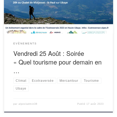
en Ubaye-Mercantour. Débat avec les témoignages
d’acteurs locaux. Voir plus d’infosLieu : […]
EVÈNEMENTS
Vendredi 25 Août : Soirée
« Quel tourisme pour demain en
…
Climat
Ecotraversée
Mercantour
Tourisme
Ubaye
par
alpesladmin38
Publié
17 août 2023