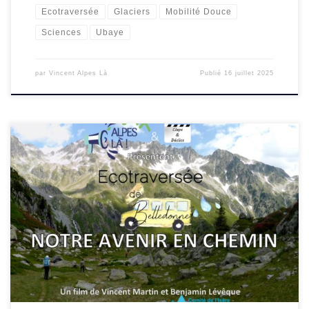
Ecotraversée
Glaciers
Mobilité Douce
Sciences
Ubaye
par
Vincent Alpes Là
Publié
16 juillet 2025
Les association Alpes Là, Belledonne Sports Nature et
Arvill’ Art et Patrimoine organise une soirée à Arvillard
autour du film « Ecotraversée de Belledonne, Notre avenir
en chemin » réalisé suite à […]