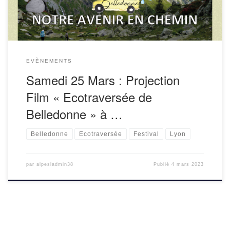
EVÈNEMENTS
Samedi 25 Mars : Projection
Film « Ecotraversée de
Belledonne » à …
Belledonne
Ecotraversée
Festival
Lyon
par
alpesladmin38
Publié
4 mars 2023