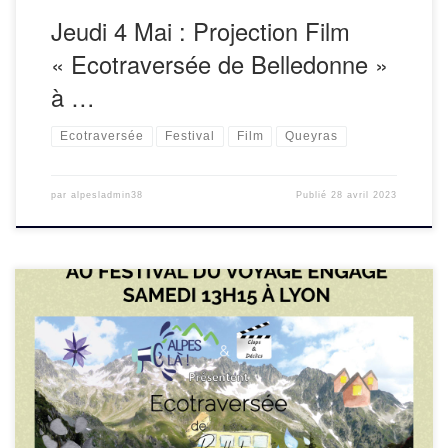
Jeudi 4 Mai : Projection Film
« Ecotraversée de Belledonne »
à …
Ecotraversée
Festival
Film
Queyras
par
alpesladmin38
Publié
28 avril 2023
RDV le samedi 25 Mars 2023 pour une projection proposée
à l’occasion du Festival du Voyage Engagé organisé
par l’association On the Green Road suivi d’échanges avec
Vincent Martin, accompagnateur en montagne […]