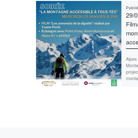
Publi
29/0
Film
mont
acce
Alpes 
Monta
projec
monta
[…]
Article précédent