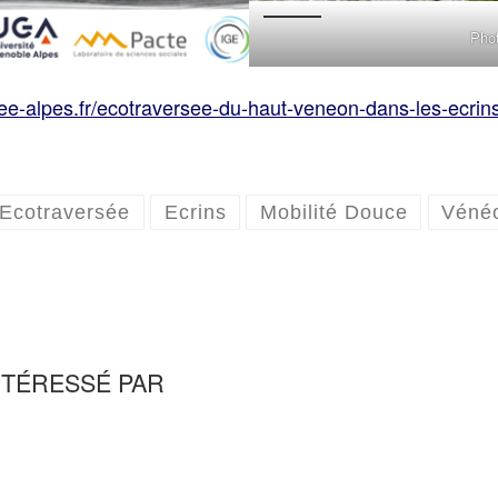
Phot
ee-alpes.fr/ecotraversee-du-haut-veneon-dans-les-ecrins
Ecotraversée
Ecrins
Mobilité Douce
Véné
NTÉRESSÉ PAR