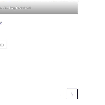
o : Le Dauphiné Libéré
/
on