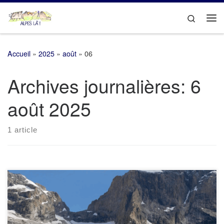
Passer au contenu
Search
Me
Accueil
»
2025
»
août
»
06
Archives journalières:
6
août 2025
1 article