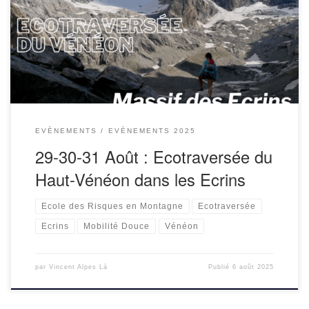
Programme et inscriptions : ecotraversee-
alpes.fr/ecotraversee-du-haut-veneon-dans-les-ecrins/
EVÈNEMENTS
EVÈNEMENTS 2025
29-30-31 Août : Ecotraversée du
Haut-Vénéon dans les Ecrins
Ecole des Risques en Montagne
Ecotraversée
Ecrins
Mobilité Douce
Vénéon
par
Vincent Alpes Là
Publié
6 août 2025