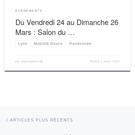
EVÈNEMENTS
Du Vendredi 24 au Dimanche 26
Mars : Salon du …
Lyon
Mobilité Douce
Randonnée
par
alpesladmin38
Publié
1 mars 2023
Navigation dans les articles
Articles plus récents
ARTICLES PLUS RÉCENTS