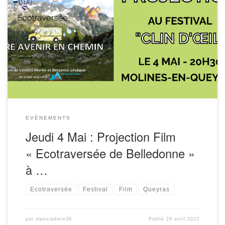
Projection proposée à l’occasion du Festival Clin d’Oeil. Voir
plus d’infos
EVÈNEMENTS
Jeudi 4 Mai : Projection Film
« Ecotraversée de Belledonne »
à …
Ecotraversée
Festival
Film
Queyras
par
alpesladmin38
Publié
28 avril 2023