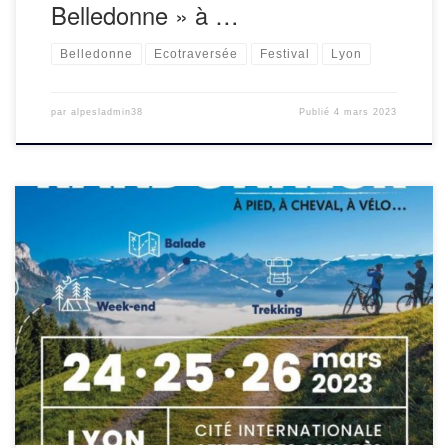
Belledonne » à …
Belledonne
Ecotraversée
Festival
Lyon
par
alpesladmin38
Publié
4 mars 2023
Venez nous rencontrer et découvrir nos projets autour de la
montagne sans voiture et de la sensibilisation à
l’environnement. Nous présenterons notamment le
mobiguide des « 50 randonnées sans voiture en […]