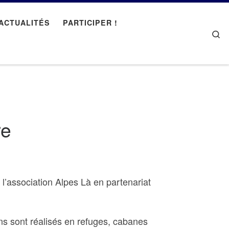
ACTUALITÉS
PARTICIPER !
Se
re
r l’association Alpes Là en partenariat
ns sont réalisés en refuges, cabanes