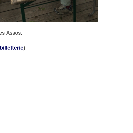
des Assos.
billetterie
)