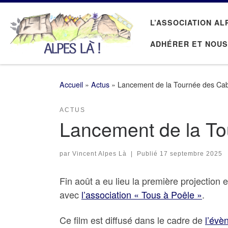
Passer au contenu
L’ASSOCIATION AL
ADHÉRER ET NOUS
Accueil
»
Actus
»
Lancement de la Tournée des Cab
ACTUS
Lancement de la To
par
Vincent Alpes Là
|
Publié
17 septembre 2025
Fin août a eu lieu la première projection
avec
l’association « Tous à Poêle »
.
Ce film est diffusé dans le cadre de
l’évè