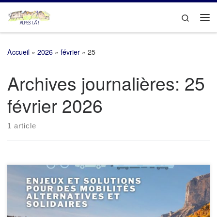
Passer au contenu
Search
Me
Accueil
»
2026
»
février
»
25
Archives journalières:
25
février 2026
1 article
Crédit Photo : Pierre Jayet Les associations Alpes Là