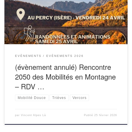
et Amel Humacoop et leurs partenaires vous invitent à
participer à la Rencontre 2050 des Mobilités en Montagne
prévue les 24-25 avril dans le Trièves. […]
EVÈNEMENTS
EVÈNEMENTS 2026
(évènement annulé) Rencontre
2050 des Mobilités en Montagne
– RDV …
Mobilité Douce
Trièves
Vercors
par
Vincent Alpes Là
Publié
25 février 2026