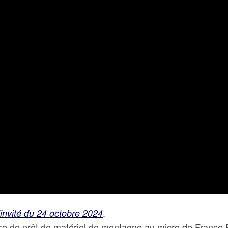
.
’invité du 24 octobre 2024
se de prêt de matériel de montagne au micro de France B