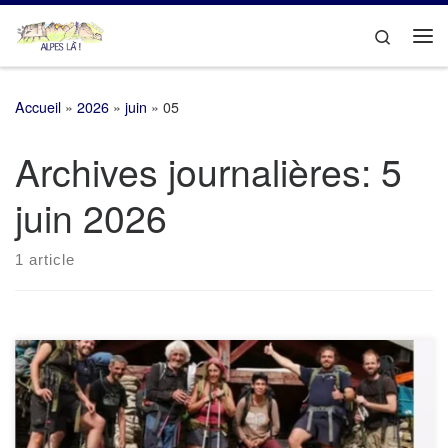
Passer au contenu
Search
Me
Accueil
»
2026
»
juin
»
05
Archives journalières:
5
juin 2026
1 article
Une chronique présentant les cabanes libres et leur