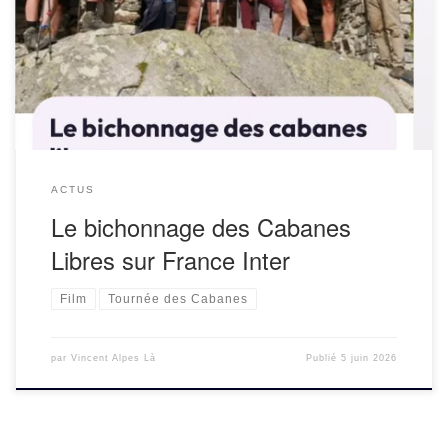
bichonnage a été diffusée début juin dans l’émission « C’est
la France » de Virginie Troussier. L’association « Tous à
Poêle » et le film « Cabanes […]
ACTUS
Le bichonnage des Cabanes
Libres sur France Inter
Film
Tournée des Cabanes
par
Vincent Alpes Là
Publié
5 juin 2026