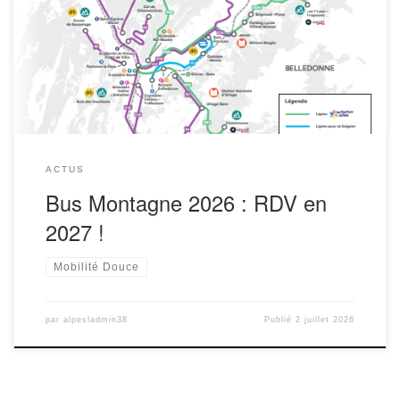
demandaient où étaient passés les Bus Montagne…
L’opération Bus Montagne proposé chaque année par
l’association Alpes Là, depuis la ville de Grenoble […]
ACTUS
Bus Montagne 2026 : RDV en
2027 !
Mobilité Douce
par
alpesladmin38
Publié
2 juillet 2026