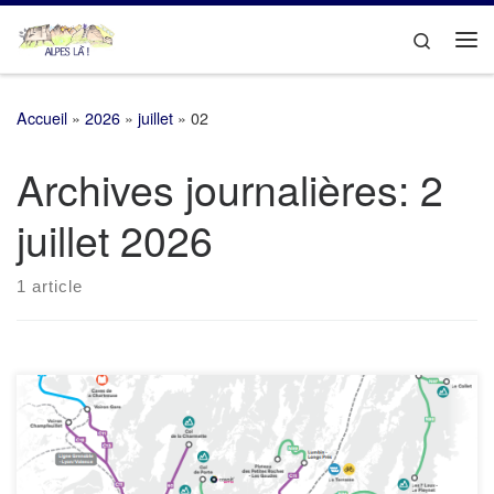
Passer au contenu
Search
Me
Accueil
»
2026
»
juillet
»
02
Archives journalières:
2
juillet 2026
1 article
Nous avons reçu de nombreux messages qui se