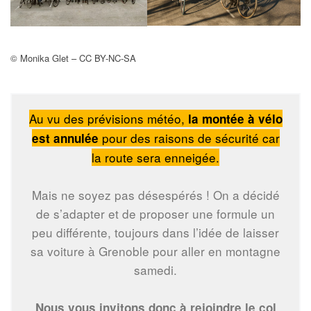
© Monika Glet – CC BY-NC-SA
Au vu des prévisions météo,
la montée à vélo
pour des raisons de sécurité car
est annulée
la route sera enneigée.
Mais ne soyez pas désespérés ! On a décidé
de s’adapter et de proposer une formule un
peu différente, toujours dans l’idée de laisser
sa voiture à Grenoble pour aller en montagne
samedi.
Nous vous invitons donc à rejoindre le col