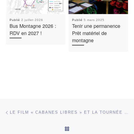
Publié
2 juillet 2026
Publié
5 mars 2025
Bus Montagne 2026 :
Tenir une permanence
RDV en 2027 !
Prêt matériel de
montagne
Parcourir les articles
Article précédent
LE FILM « CABANES LIBRES » ET LA TOURNÉE DES CABANES DANS LES MÉDIAS
RETOUR À LA LISTE DES