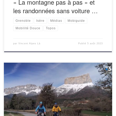
« La montagne pas à pas » et
les randonnées sans voiture …
Grenoble
Isère
Médias
Mobiguide
Mobilité Douce
Topos
par
Vincent Alpes Là
Publié
5 août 2023
Notre association est intervenu lors du documentaire
« Chroniques d’En Haut » présenté par Laurent Guillaume
les dimanches sur France 3, qui a mis en avant la ligne de
train Grenoble-Gap. Plusieurs […]