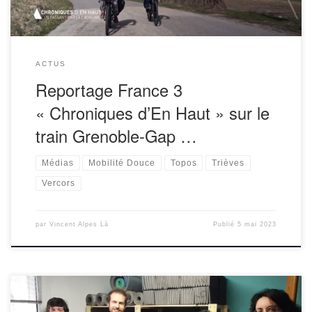
ACTUS
Reportage France 3
« Chroniques d’En Haut » sur le
train Grenoble-Gap …
Médias
Mobilité Douce
Topos
Trièves
Vercors
par
Vincent Alpes Là
Publié
5 mai 2023