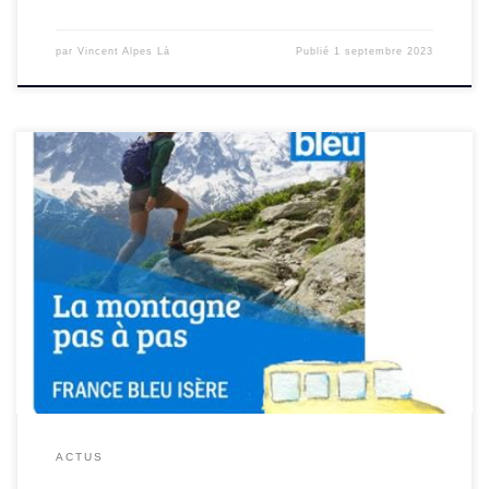
par
Vincent Alpes Là
Publié
1 septembre 2023
Les randos sans voiture, c’est aussi à la radio sur France
Bleu Isère !Tout l’été en partenariat avec la Maison
Grenoble Montagne, la série de podcasts « La montagne
pas à […]
ACTUS