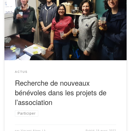
L’association Alpes Là recherche de nouveaux bénévoles
pour contribuer à nos projets pour sensibiliser à la
préservation de l’environnement et faire découvrir la
montagne de manière décarbonée.Des bénévoles pour
aider […]
ACTUS
Recherche de nouveaux
bénévoles dans les projets de
l’association
Participer
par
Vincent Alpes Là
Publié
19 mars 2022