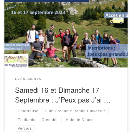
La 5ème édition de l’événement J’Peux Pas J’ai Rando, la
rentrée étudiante en montagne, aura lieu les samedi et
dimanche 16 et 17 septembre 2023. De nombreuses
randonnées proposées aux […]
EVÈNEMENTS
Samedi 16 et Dimanche 17
Septembre : J’Peux pas J’ai …
Chartreuse
Club Grenoble Rando Université
Etudiants
Grenoble
Mobilité Douce
Vercors