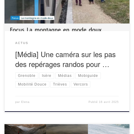
nous […]
ACTUS
[Média] Une caméra sur les pas
des repérages randos pour …
Grenoble
Isère
Médias
Mobiguide
Mobilité Douce
Trièves
Vercors
par
Elena
Publié
16 avril 2025