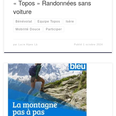
« Topos » Randonnées sans
voiture
Bénévolat
Equipe Topos
Isère
Mobilité Douce
Participer
par
Lucie Alpes Là
Publié
1 octobre 2024
Les randos sans voiture, c’est aussi à la radio sur France
Bleu Isère !Tout l’été en partenariat avec la Maison
Grenoble Montagne, la série de podcasts « La montagne
pas à […]