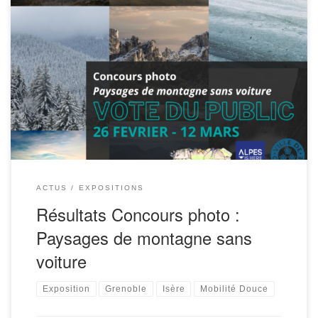
En partenariat avec Cliquer ici pour accéder à l’intégralité
des photos & descriptifs d’accès ( on conseille d’y accéder
sur un ordinateur pour profiter pleinement des
photographies ) Résultats du […]
ACTUS
EXPOSITIONS
Résultats Concours photo :
Paysages de montagne sans
voiture
Exposition
Grenoble
Isère
Mobilité Douce