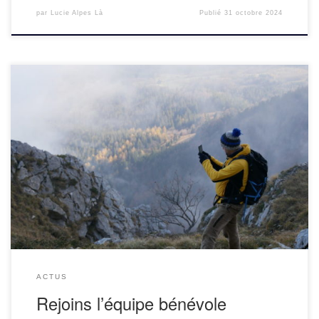
par
Lucie Alpes Là
Publié
31 octobre 2024
L’association Alpes Là travaille régulièrement sur de
nouveaux topos de randonnées accessible en transport en
commun ou vélo. Les topos sont ensuite publiés soit en
format papier (ex : livre […]
ACTUS
Rejoins l’équipe bénévole