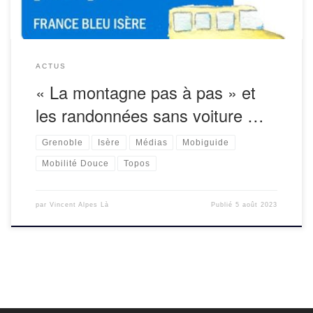
ACTUS
« La montagne pas à pas » et
les randonnées sans voiture …
Grenoble
Isère
Médias
Mobiguide
Mobilité Douce
Topos
par
Vincent Alpes Là
Publié
5 août 2023