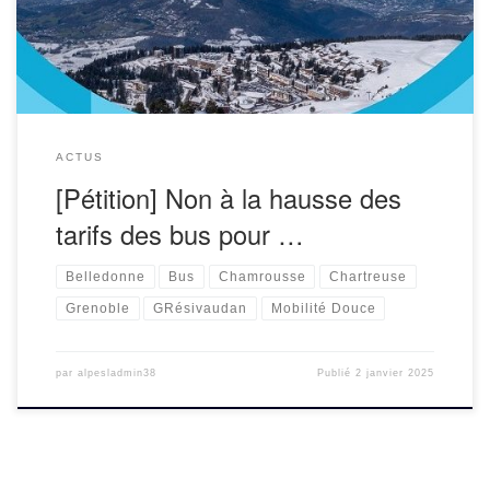
Métropole de Grenoble et […]
ACTUS
[Pétition] Non à la hausse des
tarifs des bus pour …
Belledonne
Bus
Chamrousse
Chartreuse
Grenoble
GRésivaudan
Mobilité Douce
par
alpesladmin38
Publié
2 janvier 2025