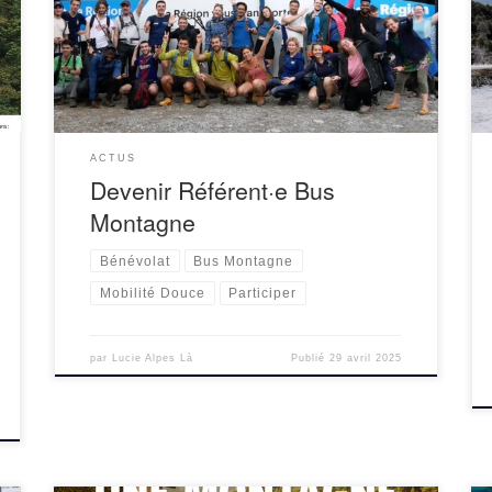
Il s’agit principalement : – d’être présent·e à 7h50
au RDV parking MC2 Grenoble pour accueillir les
[…]
ACTUS
Devenir Référent·e Bus
Montagne
Bénévolat
Bus Montagne
Mobilité Douce
Participer
par
Lucie Alpes Là
Publié
29 avril 2025