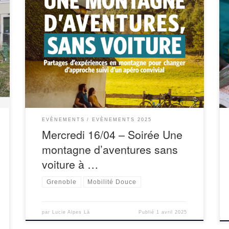
Le mercredi 16 avril à 19h, nous vous invitons à
nous rejoindre pour une soirée mobilité douce en
montagne organisée en partenariat avec
Mountain Wilderness, CampToCamp, la Maison
Grenoble Montagne […]
EVÈNEMENTS
EVÈNEMENTS 2025
Mercredi 16/04 – Soirée Une
montagne d’aventures sans
voiture à …
Grenoble
Mobilité Douce
par
Lucie Alpes Là
Publié
1 avril 2025