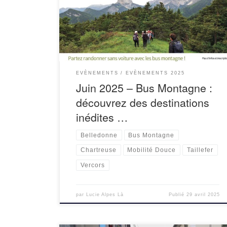
ends, du 7 au 28 juin 2025 un bus à destination
d’un massif autour de Grenoble, en partenariat
avec le programme TIMS, la Ville […]
EVÈNEMENTS
EVÈNEMENTS 2025
Juin 2025 – Bus Montagne :
découvrez des destinations
inédites …
Belledonne
Bus Montagne
Chartreuse
Mobilité Douce
Taillefer
Vercors
par
Lucie Alpes Là
Publié
29 avril 2025