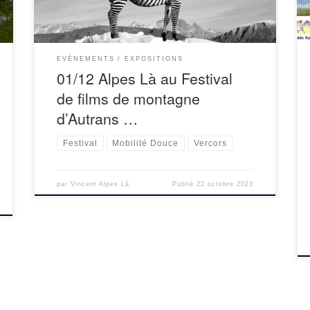
EVÈNEMENTS
EXPOSITIONS
01/12 Alpes Là au Festival
de films de montagne
d’Autrans …
Festival
Mobilité Douce
Vercors
par
Vincent Alpes Là
Publié
22 octobre 2023