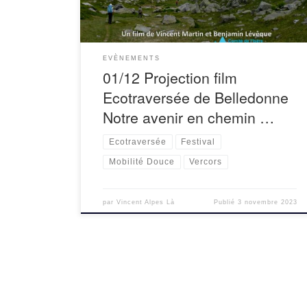
EVÈNEMENTS
01/12 Projection film
Ecotraversée de Belledonne
Notre avenir en chemin …
Ecotraversée
Festival
Mobilité Douce
Vercors
par
Vincent Alpes Là
Publié
3 novembre 2023