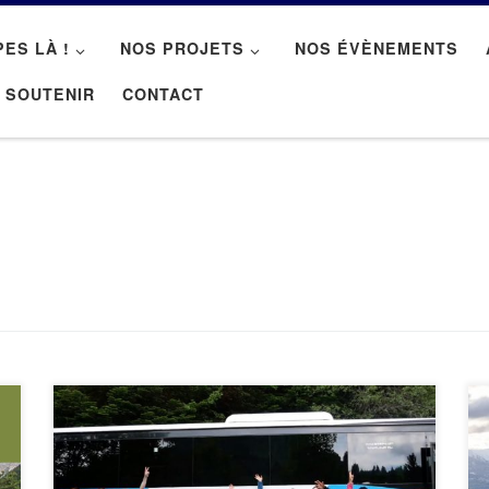
PES LÀ !
NOS PROJETS
NOS ÉVÈNEMENTS
 SOUTENIR
CONTACT
Afin d’organiser au mieux les Bus Montagne de
juin 2025, nous recherchons des référent·es bus.