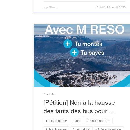
par
Elena
Publié
16 avril 2025
L’association Alpes Là, au côté d’autres
associations, demande le retour à une tarification
unifiée pour l’ensemble des bus du réseau M-
Réso (fusion des réseaux Tag – Métropole de
Grenoble et […]
ACTUS
[Pétition] Non à la hausse
des tarifs des bus pour …
Belledonne
Bus
Chamrousse
Chartreuse
Grenoble
GRésivaudan