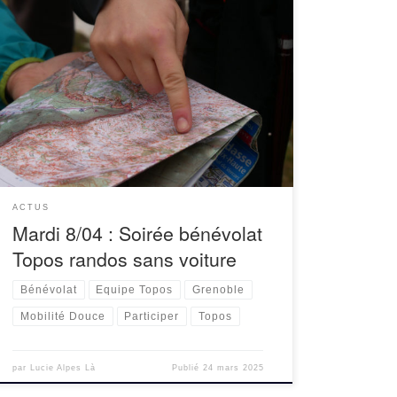
Le groupe bénévole topos se réunit le 8 avril
2025 ! Ce sera l’occasion d’organiser les
repérages de nouveaux topos en mobilité douce
et la fin de la mise en […]
ACTUS
Mardi 8/04 : Soirée bénévolat
Topos randos sans voiture
Bénévolat
Equipe Topos
Grenoble
Mobilité Douce
Participer
Topos
par
Lucie Alpes Là
Publié
24 mars 2025