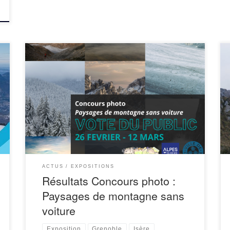
En partenariat avec Cliquer ici pour accéder à
l’intégralité des photos & descriptifs d’accès ( on
conseille d’y accéder sur un ordinateur pour
profiter pleinement des photographies ) Résultats
du […]
ACTUS
EXPOSITIONS
Résultats Concours photo :
Paysages de montagne sans
voiture
Exposition
Grenoble
Isère