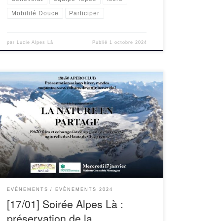
Mobilité Douce
Participer
par
Lucie Alpes Là
Publié
1 octobre 2024
Le mercredi 17 janvier, nous organisons une
soirée à la Maison Grenoble Montagne sur la
préservation de la biodiversité en Chartreuse en
partenariat avec la Réserve naturelle des Hauts
de Chartreuse. En début […]
EVÈNEMENTS
EVÈNEMENTS 2024
[17/01] Soirée Alpes Là :
préservation de la