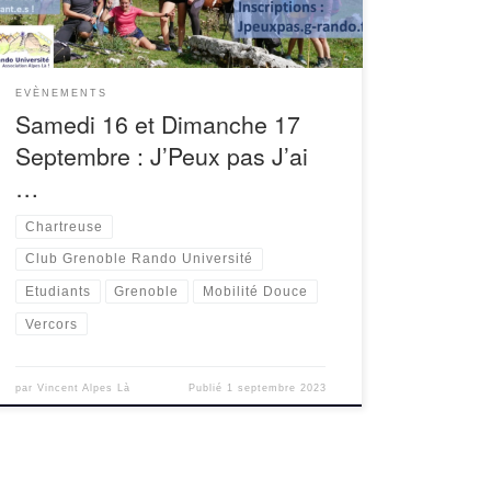
EVÈNEMENTS
Samedi 16 et Dimanche 17
Septembre : J’Peux pas J’ai
…
Chartreuse
Club Grenoble Rando Université
Etudiants
Grenoble
Mobilité Douce
Vercors
par
Vincent Alpes Là
Publié
1 septembre 2023