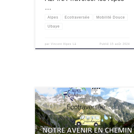
…
Alpes
Ecotraversée
Mobilité Douce
Ubaye
par
Vincent Alpes Là
Publié
15 août 2024
A l’occasion du Festival d’Autrans, nous
proposons une projection du film » Ecotraversée
de Belledonne Notre avenir en chemin » réalisé
par Benjamin Lévêque et Vincent Martin – 45
min en présence d’un des […]