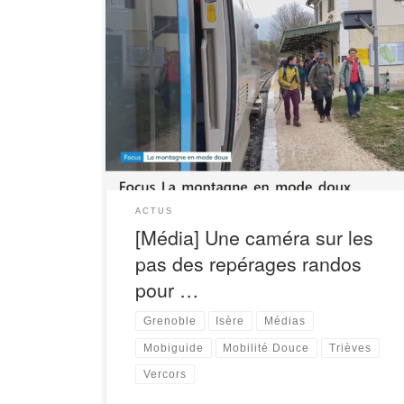
Deux reportages ont été réalisé récemment pour
mettre en lumière les randonnées accessible
sans voiture en Isère.
Avec France 3 National
Le 26 mars 2025, France 3 National nous […]
ACTUS
[Média] Une caméra sur les
pas des repérages randos
pour …
Grenoble
Isère
Médias
Mobiguide
Mobilité Douce
Trièves
Vercors