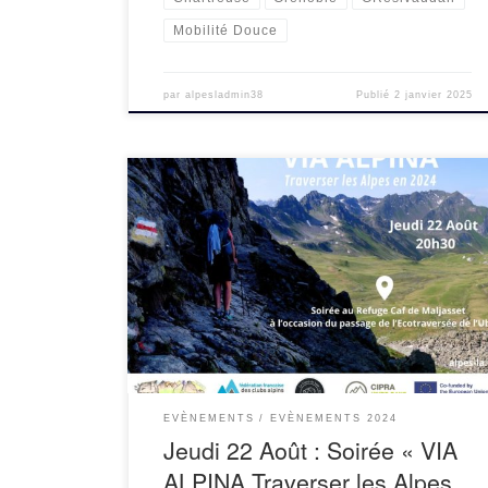
Mobilité Douce
par
alpesladmin38
Publié
2 janvier 2025
Soirée « Via Alpina – Traverser les Alpes en
2024 »A partir de 20h30 : Soirée proposée avec
Cipra France, à l’occasion du passage de
l’Ecotraversée en Ubaye-Mercantour.
Présentation de l’itinéraire Via Alpina […]
EVÈNEMENTS
EVÈNEMENTS 2024
Jeudi 22 Août : Soirée « VIA
ALPINA Traverser les Alpes