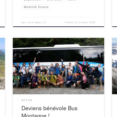
Mobilité Douce
par
Lucie Alpes Là
Publié
31 octobre 2024
Notre association organise au mois de juin des
Bus Montagne pour proposer de rejoindre sans
voiture depuis Grenoble des destinations inédites
(pas de bus existant en temps normal). Pour
organiser […]
ACTUS
Deviens bénévole Bus
Montagne !