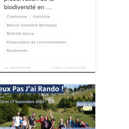
biodiversité en …
Chartreuse
Grenoble
Maison Grenoble Montagne
Mobilité Douce
Préservation de l'environnement
Randonnée
par
alpesladmin38
Publié
17 janvier 2024
La 5ème édition de l’événement J’Peux Pas J’ai
Rando, la rentrée étudiante en montagne, aura
lieu les samedi et dimanche 16 et 17 septembre
2023. De nombreuses randonnées proposées
aux […]