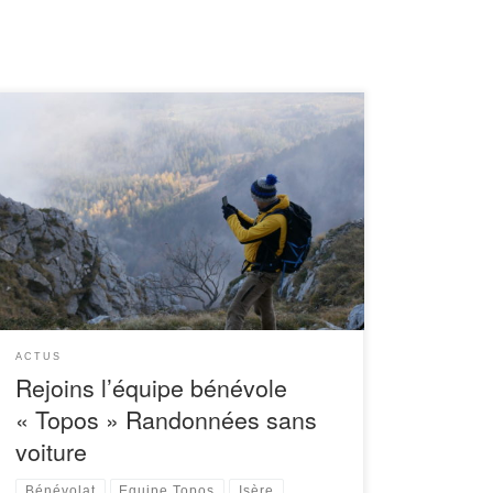
L’association Alpes Là travaille régulièrement sur
de nouveaux topos de randonnées accessible en
transport en commun ou vélo. Les topos sont
ensuite publiés soit en format papier (ex : livre
[…]
ACTUS
Rejoins l’équipe bénévole
« Topos » Randonnées sans
voiture
Bénévolat
Equipe Topos
Isère