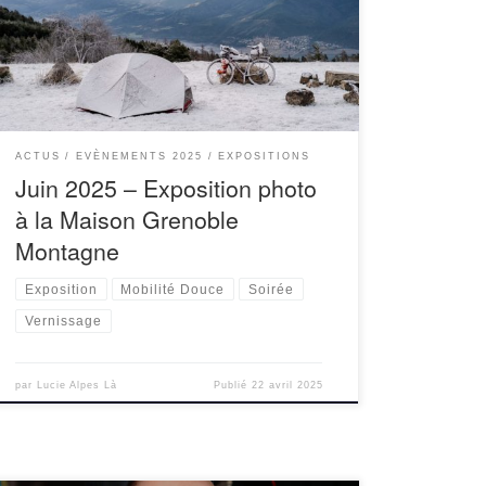
Quand ? mercredi 21 mai à 18h30Où ? Maison
Grenoble Montagne Du 21 mai au 28 juin, nous
vous invitons à venir […]
ACTUS
EVÈNEMENTS 2025
EXPOSITIONS
Juin 2025 – Exposition photo
à la Maison Grenoble
Montagne
Exposition
Mobilité Douce
Soirée
Vernissage
par
Lucie Alpes Là
Publié
22 avril 2025