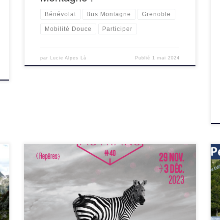
Bénévolat
Bus Montagne
Grenoble
Mobilité Douce
Participer
par
Lucie Alpes Là
Publié
1 mai 2024
Notre association sera présente au Festival
international de films de montagne d’Autrans
dans le Vercors qui a lieu cette année du 29
novembre 2023 au 3 décembre 2023. Au
programme, […]